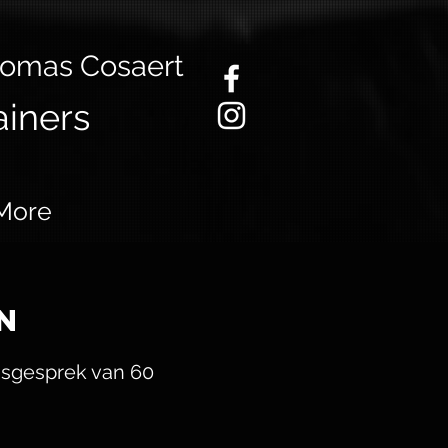
homas Cosaert
ainers
More
 ​
ngsgesprek van 60