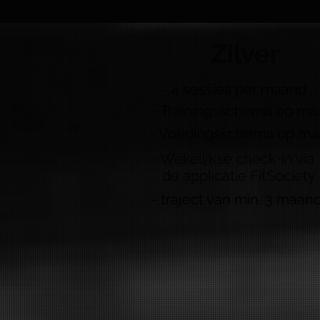
Zilver
- 4 sessies per maand
- Trainingsschema op ma
- Voedingsschema op ma
- Wekelijkse check-in via
de applicatie FitSociety
- traject van min. 3 maan