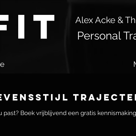
Fit
Alex Acke & T
Personal Tr
e
evensstijl trajecten
ou past?
Boek vrijblijvend een gratis kennismaki