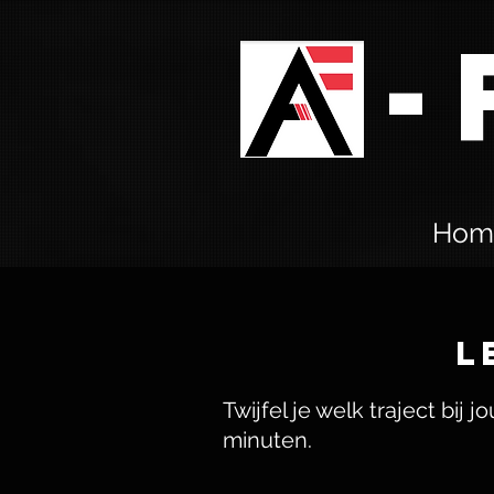
A-
Hom
L
Twijfel je welk traject bij j
minuten.