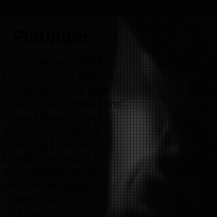
Platinum
- 10 sessies per maand
 Trainingsschema op maat
Voedingsschema op maat
ensstijl traject 'Powergains'
- Maandelijkse meting
- Wekelijkse
check-in
Via de app FitSociety
 E-book voedingsgids,
receptenboek, extra
recepten in de app.
-voedings
advies
- traject van min.