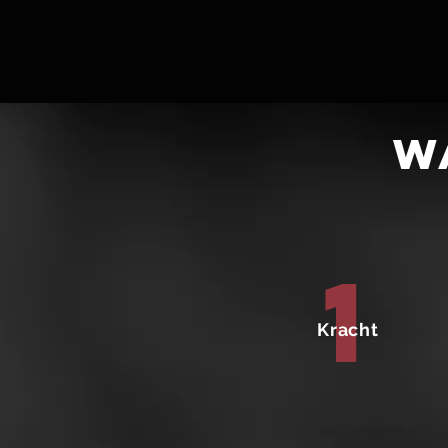
W
1
Kracht