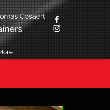
homas Cosaert
ainers
More