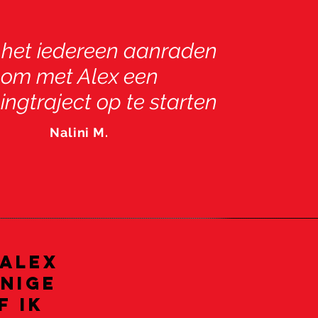
u het iedereen aanraden
om met Alex een
ngtraject op te starten
Nalini M.
 alex
enige
f ik