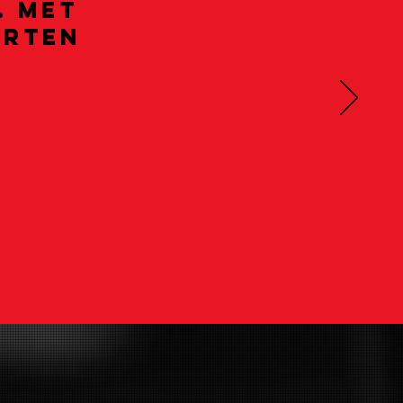
. met
arten