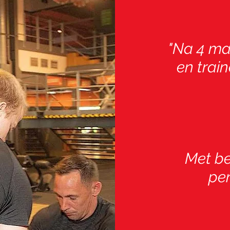
"Na 4 ma
en train
Met be
per