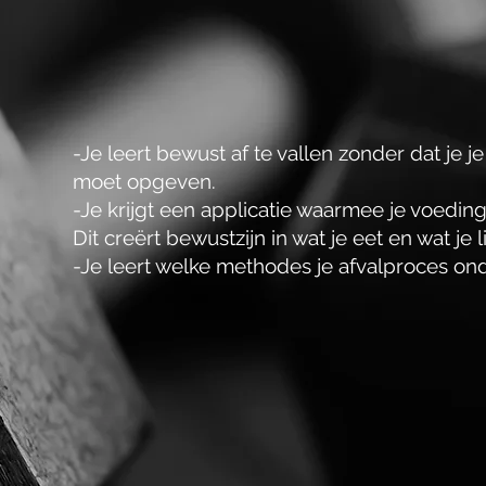
-Je leert bewust af te vallen zonder dat je j
moet opgeven.
-Je krijgt een applicatie waarmee je voedin
Dit creërt bewustzijn in wat je eet en wat je
-Je leert welke methodes je afvalproces o