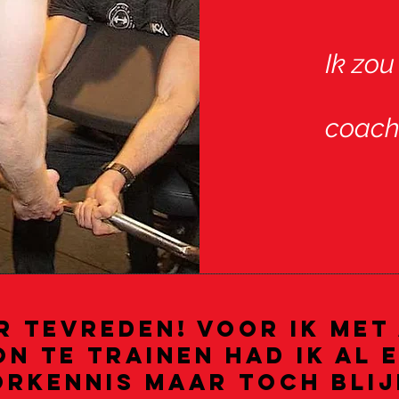
Ik zo
coachi
r tevreden! voor ik met
n te trainen had ik al 
rkennis maar toch blij