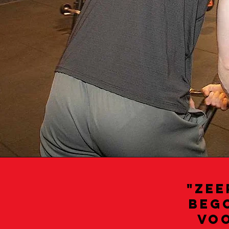
"Zee
bego
voo