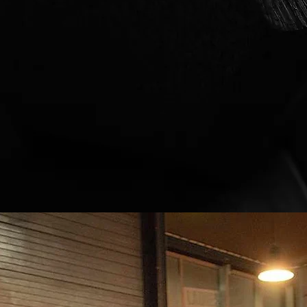
3
Get Fit!